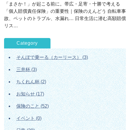
「まさか！」が起こる前に。帯広・足寄・十勝で考える
「個人賠償責任保険」の重要性｜保険のえんどう 自転車事
故、ペットのトラブル、水漏れ… 日常生活に潜む高額賠償
リス…
Category
そんぽで乗ーる（カーリース）
(3)
三井杯
(3)
ちくれん杯
(2)
お知らせ
(17)
保険のこと
(52)
イベント
(0)