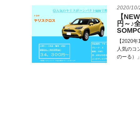
2020/10/
【NE
円～♪
SOM
【2020
人気のコン
のーる）