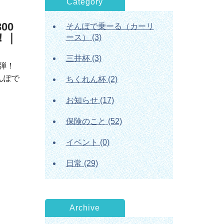
Category
00
そんぽで乗ーる（カーリ
！｜
ース）
(3)
三井杯
(3)
5弾！
んぽで
ちくれん杯
(2)
お知らせ
(17)
保険のこと
(52)
イベント
(0)
日常
(29)
Archive