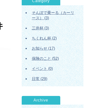
Category
そんぽで乗ーる（カーリ
ース）
(3)
件
三井杯
(3)
ちくれん杯
(2)
お知らせ
(17)
保険のこと
(52)
イベント
(0)
日常
(29)
Archive