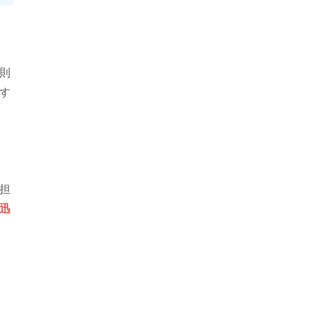
則
す
担
迅