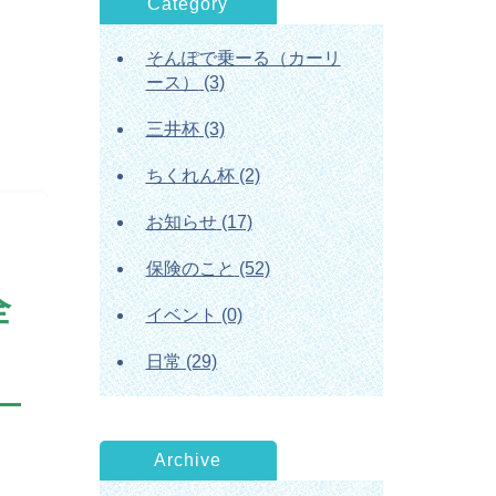
Category
そんぽで乗ーる（カーリ
ース）
(3)
三井杯
(3)
ちくれん杯
(2)
お知らせ
(17)
保険のこと
(52)
全
イベント
(0)
日常
(29)
Archive