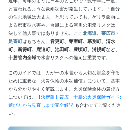
近年、毎年のように日本のどこかで「数十年に一度」
と言われるような豪雨災害が発生しています。「自分
の住む地域は大丈夫」と思っていても、ゲリラ豪雨に
よる都市型水害や、台風による河川の氾濫リスクは、
決して他人事ではありません。ここ
北海道、帯広市・
足寄町
はもちろん、
音更町、芽室町、幕別町、清水
町、新得町、鹿追町、池田町、豊頃町、浦幌町
など、
十勝管内全域
で水害リスクへの備えは重要です。
このガイドでは、万が一の水害から大切な財産を守る
ために重要な「火災保険の水災補償」について、基本
から分かりやすく解説します。火災保険全体の選び方
については、
【決定版】帯広・十勝の火災保険ガイド:
選び方から見直しまで完全解説
も合わせてご覧くださ
い。