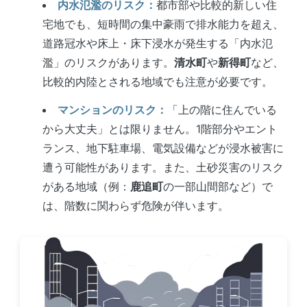
内水氾濫のリスク：
都市部や比較的新しい住
宅地でも、短時間の集中豪雨で排水能力を超え、
道路冠水や床上・床下浸水が発生する「内水氾
濫」のリスクがあります。
清水町
や
新得町
など、
比較的内陸とされる地域でも注意が必要です。
マンションのリスク：
「上の階に住んでいる
から大丈夫」とは限りません。1階部分やエント
ランス、地下駐車場、電気設備などが浸水被害に
遭う可能性があります。また、土砂災害のリスク
がある地域（例：
鹿追町
の一部山間部など）で
は、階数に関わらず危険が伴います。