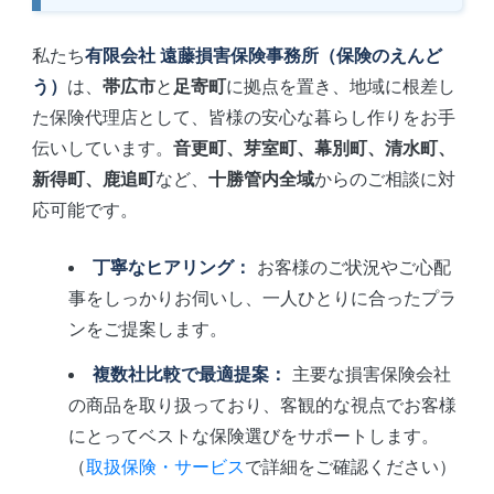
私たち
有限会社 遠藤損害保険事務所（保険のえんど
う）
は、
帯広市
と
足寄町
に拠点を置き、地域に根差し
た保険代理店として、皆様の安心な暮らし作りをお手
伝いしています。
音更町、芽室町、幕別町、清水町、
新得町、鹿追町
など、
十勝管内全域
からのご相談に対
応可能です。
丁寧なヒアリング：
お客様のご状況やご心配
事をしっかりお伺いし、一人ひとりに合ったプラ
ンをご提案します。
複数社比較で最適提案：
主要な損害保険会社
の商品を取り扱っており、客観的な視点でお客様
にとってベストな保険選びをサポートします。
（
取扱保険・サービス
で詳細をご確認ください）